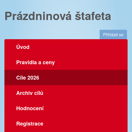
Prázdninová štafeta
Přihlásit se
Úvod
Pravidla a ceny
Cíle 2026
Archiv cílů
Hodnocení
Registrace