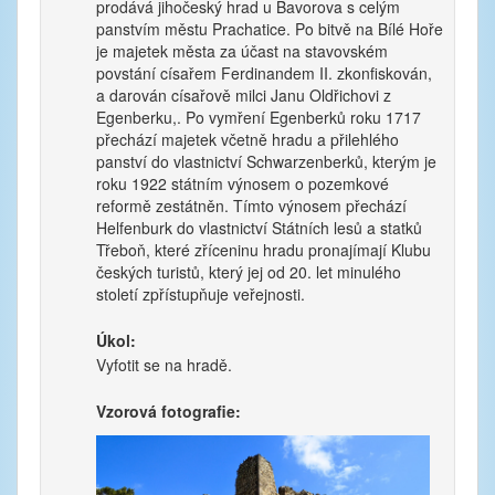
prodává jihočeský hrad u Bavorova s celým
panstvím městu Prachatice. Po bitvě na Bílé Hoře
je majetek města za účast na stavovském
povstání císařem Ferdinandem II. zkonfiskován,
a darován císařově milci Janu Oldřichovi z
Egenberku,. Po vymření Egenberků roku 1717
přechází majetek včetně hradu a přilehlého
panství do vlastnictví Schwarzenberků, kterým je
roku 1922 státním výnosem o pozemkové
reformě zestátněn. Tímto výnosem přechází
Helfenburk do vlastnictví Státních lesů a statků
Třeboň, které zříceninu hradu pronajímají Klubu
českých turistů, který jej od 20. let minulého
století zpřístupňuje veřejnosti.
Úkol:
Vyfotit se na hradě.
Vzorová fotografie: