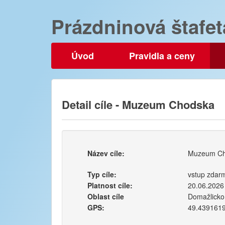
Prázdninová štafet
Úvod
Pravidla a ceny
Detail cíle - Muzeum Chodska
Název cíle:
Muzeum Ch
Typ cíle:
vstup zdar
Platnost cíle:
20.06.2026
Oblast cíle
Domažlicko
GPS:
49.439161