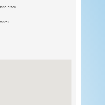
ského hradu
centru