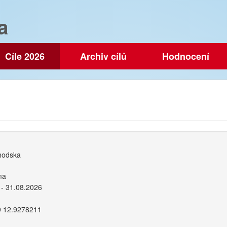
a
Cíle 2026
Archiv cílů
Hodnocení
odska
ma
 - 31.08.2026
9 12.9278211