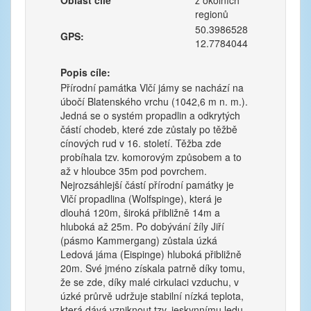
Oblast cíle
z okolních
regionů
50.3986528
GPS:
12.7784044
Popis cíle:
Přírodní památka Vlčí jámy se nachází na
úbočí Blatenského vrchu (1042,6 m n. m.).
Jedná se o systém propadlin a odkrytých
částí chodeb, které zde zůstaly po těžbě
cínových rud v 16. století. Těžba zde
probíhala tzv. komorovým způsobem a to
až v hloubce 35m pod povrchem.
Nejrozsáhlejší částí přírodní památky je
Vlčí propadlina (Wolfspinge), která je
dlouhá 120m, široká přibližně 14m a
hluboká až 25m. Po dobývání žíly Jiří
(pásmo Kammergang) zůstala úzká
Ledová jáma (Eispinge) hluboká přibližně
20m. Své jméno získala patrně díky tomu,
že se zde, díky malé cirkulaci vzduchu, v
úzké průrvě udržuje stabilní nízká teplota,
která dává vzniknout tzv. jeskynnímu ledu.