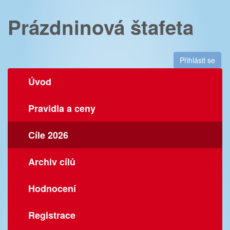
Prázdninová štafeta
Přihlásit se
Úvod
Pravidla a ceny
Cíle 2026
Archiv cílů
Hodnocení
Registrace