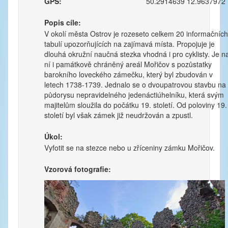
GPS:
50.2914639 12.9637972
Popis cíle:
V okolí města Ostrov je rozeseto celkem 20 informačních
tabulí upozorňujících na zajímavá místa. Propojuje je
dlouhá okružní naučná stezka vhodná i pro cyklisty. Je n
ní i památkově chráněný areál Mořičov s pozůstatky
barokního loveckého zámečku, který byl zbudován v
letech 1738-1739. Jednalo se o dvoupatrovou stavbu na
půdorysu nepravidelného jedenáctiúhelníku, která svým
majitelům sloužila do počátku 19. století. Od poloviny 19.
století byl však zámek již neudržován a zpustl.
Úkol:
Vyfotit se na stezce nebo u zříceniny zámku Mořičov.
Vzorová fotografie: