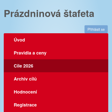
Prázdninová štafeta
Přihlásit se
Úvod
Pravidla a ceny
Cíle 2026
Archiv cílů
Hodnocení
Registrace