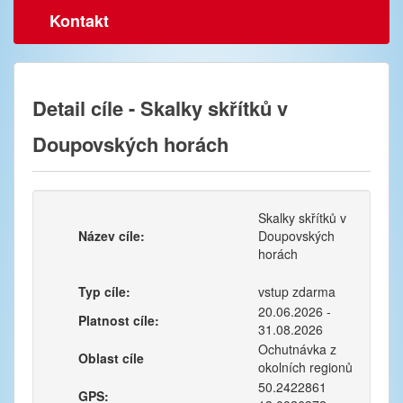
Kontakt
Detail cíle - Skalky skřítků v
Doupovských horách
Skalky skřítků v
Název cíle:
Doupovských
horách
Typ cíle:
vstup zdarma
20.06.2026 -
Platnost cíle:
31.08.2026
Ochutnávka z
Oblast cíle
okolních regionů
50.2422861
GPS: