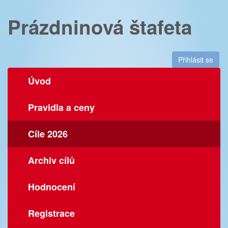
Prázdninová štafeta
Přihlásit se
Úvod
Pravidla a ceny
Cíle 2026
Archiv cílů
Hodnocení
Registrace