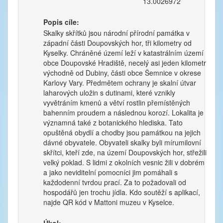
13.0026972
Popis cíle:
Skalky skřítků jsou národní přírodní památka v
západní části Doupovských hor, tři kilometry od
Kyselky. Chráněné území leží v katastrálním území
obce Doupovské Hradiště, necelý asi jeden kilometr
východně od Dubiny, části obce Šemnice v okrese
Karlovy Vary. Předmětem ochrany je skalní útvar
laharových uložin s dutinami, které vznikly
vyvětráním kmenů a větví rostlin přemístěných
bahenním proudem a následnou korozí. Lokalita je
významná také z botanického hlediska. Tato
opuštěná obydlí a chodby jsou památkou na jejich
dávné obyvatele. Obyvateli skalky byli mírumilovní
skřítci, kteří zde, na území Doupovských hor, střežili
velký poklad. S lidmi z okolních vesnic žili v dobrém
a jako neviditelní pomocníci jim pomáhali s
každodenní tvrdou prací. Za to požadovali od
hospodářů jen trochu jídla. Kdo soutěží s aplikací,
najde QR kód v Mattoni muzeu v Kyselce.