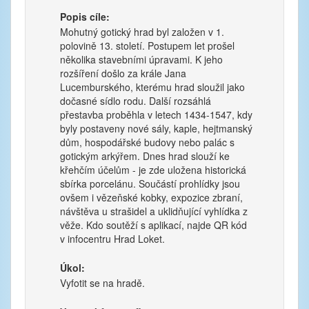
Popis cíle:
Mohutný gotický hrad byl založen v 1.
polovině 13. století. Postupem let prošel
několika stavebními úpravami. K jeho
rozšíření došlo za krále Jana
Lucemburského, kterému hrad sloužil jako
dočasné sídlo rodu. Další rozsáhlá
přestavba proběhla v letech 1434-1547, kdy
byly postaveny nové sály, kaple, hejtmanský
dům, hospodářské budovy nebo palác s
gotickým arkýřem. Dnes hrad slouží ke
křehčím účelům - je zde uložena historická
sbírka porcelánu. Součástí prohlídky jsou
ovšem i vězeňské kobky, expozice zbraní,
návštěva u strašidel a uklidňující vyhlídka z
věže. Kdo soutěží s aplikací, najde QR kód
v infocentru Hrad Loket.
Úkol:
Vyfotit se na hradě.