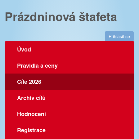
Prázdninová štafeta
Přihlásit se
Úvod
Pravidla a ceny
Cíle 2026
Archiv cílů
Hodnocení
Registrace