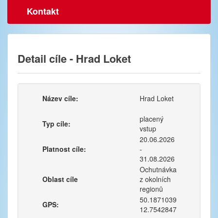
Kontakt
Detail cíle - Hrad Loket
Název cíle:
Hrad Loket
placený
Typ cíle:
vstup
20.06.2026
Platnost cíle:
-
31.08.2026
Ochutnávka
Oblast cíle
z okolních
regionů
50.1871039
GPS:
12.7542847