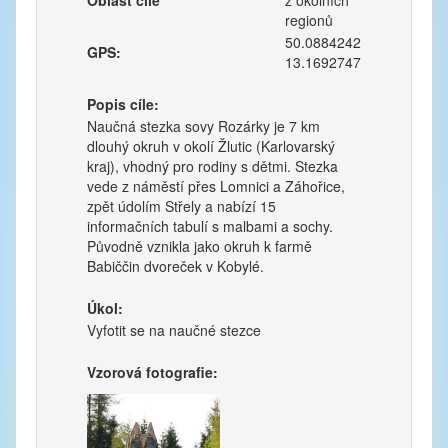
Oblast cíle
z okolních
regionů
50.0884242
GPS:
13.1692747
Popis cíle:
Naučná stezka sovy Rozárky je 7 km
dlouhý okruh v okolí Žlutic (Karlovarský
kraj), vhodný pro rodiny s dětmi. Stezka
vede z náměstí přes Lomnici a Záhořice,
zpět údolím Střely a nabízí 15
informačních tabulí s malbami a sochy.
Původně vznikla jako okruh k farmě
Babiččin dvoreček v Kobylé.
Úkol:
Vyfotit se na naučné stezce
Vzorová fotografie: