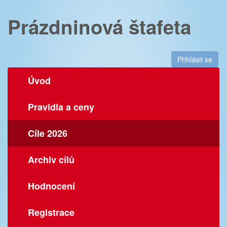
Prázdninová štafeta
Přihlásit se
Úvod
Pravidla a ceny
Cíle 2026
Archiv cílů
Hodnocení
Registrace