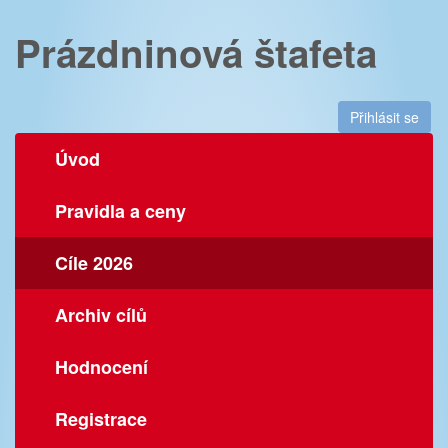
Prázdninová štafeta
Přihlásit se
Úvod
Pravidla a ceny
Cíle 2026
Archiv cílů
Hodnocení
Registrace