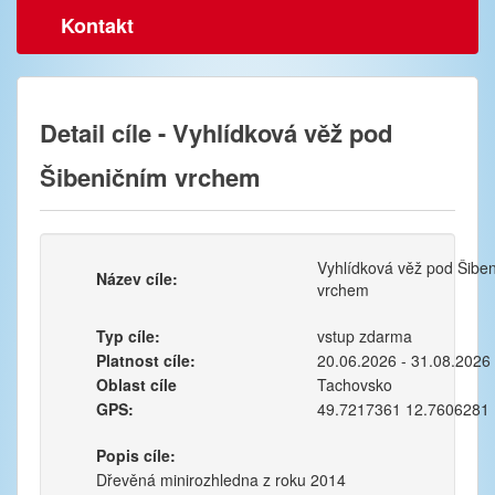
Kontakt
Detail cíle - Vyhlídková věž pod
Šibeničním vrchem
Vyhlídková věž pod Šibe
Název cíle:
vrchem
Typ cíle:
vstup zdarma
Platnost cíle:
20.06.2026 - 31.08.2026
Oblast cíle
Tachovsko
GPS:
49.7217361 12.7606281
Popis cíle:
Dřevěná minirozhledna z roku 2014