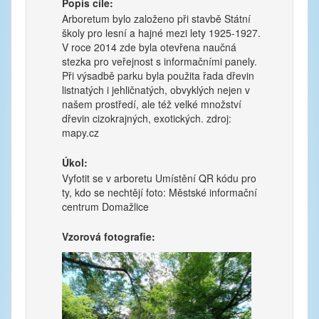
Popis cíle:
Arboretum bylo založeno při stavbě Státní
školy pro lesní a hajné mezi lety 1925-1927.
V roce 2014 zde byla otevřena naučná
stezka pro veřejnost s informačními panely.
Při výsadbě parku byla použita řada dřevin
listnatých i jehličnatých, obvyklých nejen v
našem prostředí, ale též velké množství
dřevin cizokrajných, exotických. zdroj:
mapy.cz
Úkol:
Vyfotit se v arboretu Umístění QR kódu pro
ty, kdo se nechtějí foto: Městské informační
centrum Domažlice
Vzorová fotografie: