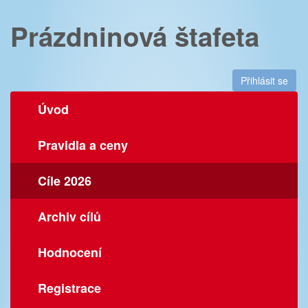
Prázdninová štafeta
Přihlásit se
Úvod
Pravidla a ceny
Cíle 2026
Archiv cílů
Hodnocení
Registrace