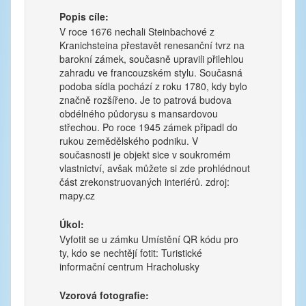
Popis cíle:
V roce 1676 nechali Steinbachové z
Kranichsteina přestavět renesanční tvrz na
barokní zámek, současně upravili přilehlou
zahradu ve francouzském stylu. Současná
podoba sídla pochází z roku 1780, kdy bylo
značně rozšířeno. Je to patrová budova
obdélného půdorysu s mansardovou
střechou. Po roce 1945 zámek připadl do
rukou zemědělského podniku. V
současnosti je objekt sice v soukromém
vlastnictví, avšak můžete si zde prohlédnout
část zrekonstruovaných interiérů. zdroj:
mapy.cz
Úkol:
Vyfotit se u zámku Umístění QR kódu pro
ty, kdo se nechtějí fotit: Turistické
informační centrum Hracholusky
Vzorová fotografie: