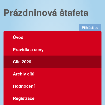
Prázdninová štafeta
Přihlásit se
Úvod
Pravidla a ceny
Cíle 2026
Archiv cílů
Hodnocení
Registrace